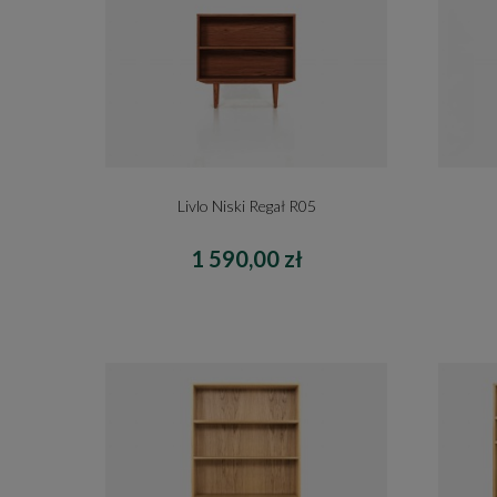
Livlo Niski Regał R05
1 590,00 zł