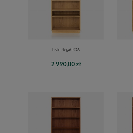
Livlo Regał R06
2 990,00 zł