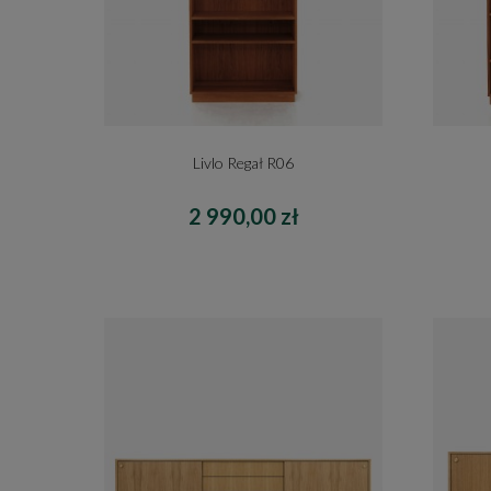
Livlo Regał R06
2 990,00 zł