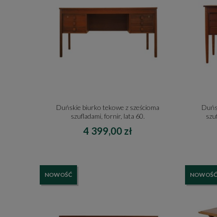
Duńskie biurko tekowe z sześcioma
Duńsk
szufladami, fornir, lata 60.
szu
4 399,00 zł
NOWOŚĆ
NOWOŚ