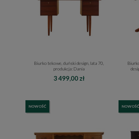
Biurko tekowe, duński design, lata 70,
Biurk
produkcja: Dania
desi
3 499,00 zł
NOWOŚĆ
NOWOŚ