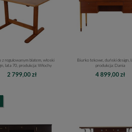
o z regulowanym blatem, włoski
Biurko tekowe, duński design, l
gn, lata 70, produkcja: Włochy
produkcja: Dania
2 799,00 zł
4 899,00 zł
Ć