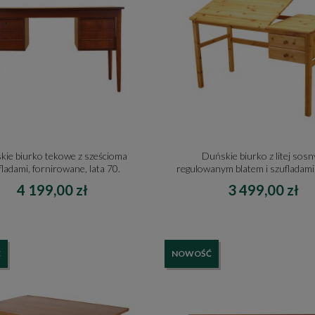
ie biurko tekowe z sześcioma
Duńskie biurko z litej sosn
fladami, fornirowane, lata 70.
regulowanym blatem i szufladami,
4 199,00 zł
3 499,00 zł
Ć
NOWOŚĆ