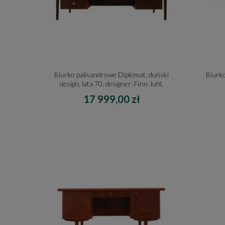
Biurko palisandrowe Diplomat, duński
Biurko
design, lata 70, designer: Finn Juhl,
producent: France & Son
17 999,00 zł