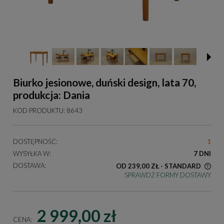
Biurko jesionowe, duński design, lata 70,
produkcja: Dania
KOD PRODUKTU:
8643
DOSTĘPNOŚĆ:
1
WYSYŁKA W:
7 DNI
DOSTAWA:
OD 239,00 ZŁ
- STANDARD
SPRAWDŹ FORMY DOSTAWY
KOSZT DOSTAWY DOTYCZY PRZESYŁEK NA TERENIE
POLSKI
2 999,00 zł
CENA: