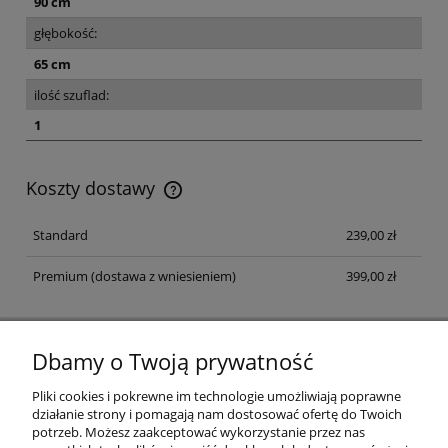
90 cm
głębokość:
65 cm
ilość szuflad:
1
Koszty dostawy
Koszt dostawy dotyczy przesyłek na terenie Polski
Standard
239,00 zł
Premium
(dostawa z wniesieniem)
399,00 zł
Dbamy o Twoją prywatność
NEWSLETTER
Zapisz się na newsletter i dołącz do klubu fanów dobrego
Pliki cookies i pokrewne im technologie umożliwiają poprawne
designu
działanie strony i pomagają nam dostosować ofertę do Twoich
potrzeb. Możesz zaakceptować wykorzystanie przez nas
ZAPISZ SIĘ