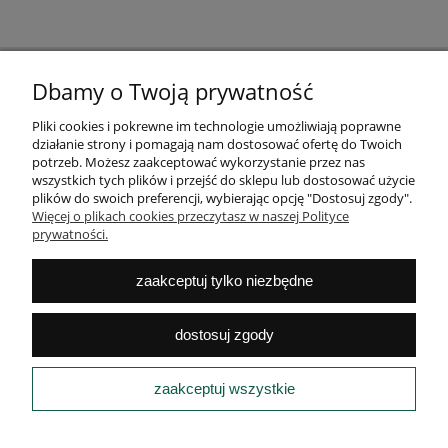
Dbamy o Twoją prywatność
NEWSLETTER
Zapisz się na newsletter i dołącz do klubu fanów dobrego
Pliki cookies i pokrewne im technologie umożliwiają poprawne
designu
działanie strony i pomagają nam dostosować ofertę do Twoich
potrzeb. Możesz zaakceptować wykorzystanie przez nas
ZAPISZ SIĘ
wszystkich tych plików i przejść do sklepu lub dostosować użycie
plików do swoich preferencji, wybierając opcję "Dostosuj zgody".
Więcej o plikach cookies przeczytasz w naszej Polityce
prywatności.
POMOC
zaakceptuj tylko niezbędne
MOJE KONTO
dostosuj zgody
PŁATNOŚCI
zaakceptuj wszystkie
INFORMACJE