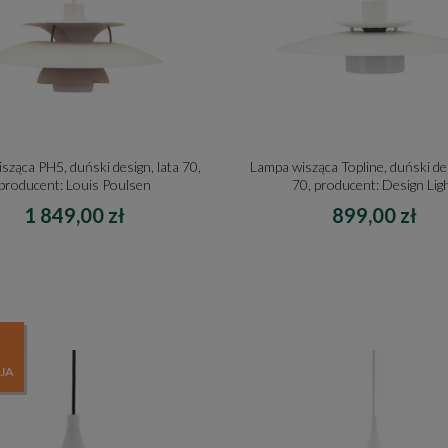
sząca PH5, duński design, lata 70,
Lampa wisząca Topline, duński des
producent: Louis Poulsen
70, producent: Design Lig
1 849,00 zł
899,00 zł
JA