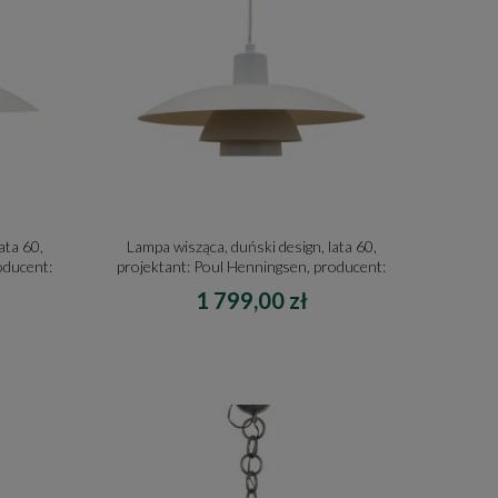
ata 60,
Lampa wisząca, duński design, lata 60,
oducent:
projektant: Poul Henningsen, producent:
Louis Poulsen
1 799,00 zł