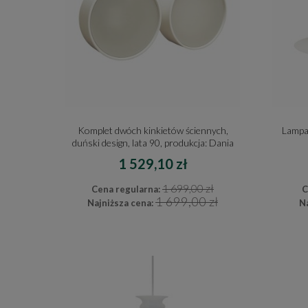
Komplet dwóch kinkietów ściennych,
Lampa 
duński design, lata 90, produkcja: Dania
1 529,10 zł
1 699,00 zł
Cena regularna:
C
1 699,00 zł
Najniższa cena:
Na