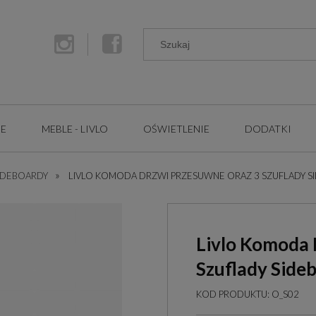
GE
MEBLE - LIVLO
OŚWIETLENIE
DODATKI
»
IDEBOARDY
LIVLO KOMODA DRZWI PRZESUWNE ORAZ 3 SZUFLADY S
Livlo Komoda 
Szuflady Side
KOD PRODUKTU:
O_S02