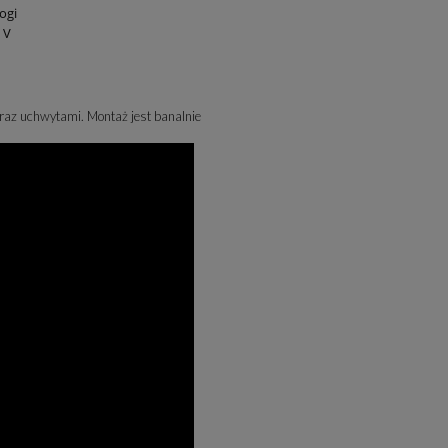
nogi
 V
z uchwytami. Montaż jest banalnie