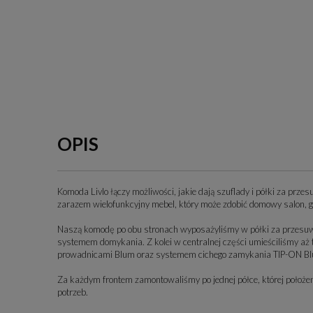
OPIS
Komoda Livlo łączy możliwości, jakie dają szuflady i półki za prze
zarazem wielofunkcyjny mebel, który może zdobić domowy salon, ga
Naszą komodę po obu stronach wyposażyliśmy w półki za przesu
systemem domykania. Z kolei w centralnej części umieściliśmy aż t
prowadnicami Blum oraz systemem cichego zamykania TIP-ON Bl
Za każdym frontem zamontowaliśmy po jednej półce, której poło
potrzeb.