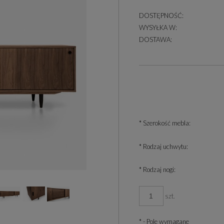
DOSTĘPNOŚĆ:
WYSYŁKA W:
DOSTAWA:
*
Szerokość mebla:
*
Rodzaj uchwytu:
*
Rodzaj nogi:
szt.
*
- Pole wymagane