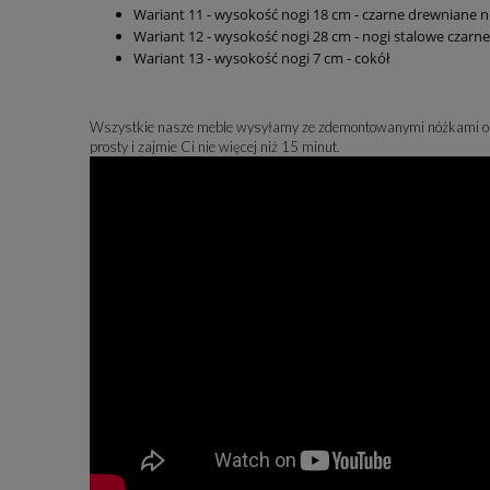
Wariant 11 - wysokość nogi 18 cm - czarne drewniane 
Wariant 12 - wysokość nogi 28 cm - nogi stalowe czarne
Wariant 13 - wysokość nogi 7 cm - cokół
Wszystkie nasze meble wysyłamy ze zdemontowanymi nóżkami ora
prosty i zajmie Ci nie więcej niż 15 minut.