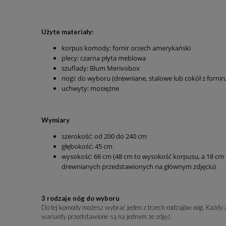
Użyte materiały:
korpus komody: fornir orzech amerykański
plecy: czarna płyta meblowa
szuflady: Blum Merivobox
nogi: do wyboru (drewniane, stalowe lub cokół z fornir
uchwyty: mosiężne
Wymiary
szerokość: od 200 do 240 cm
głębokość: 45 cm
wysokość: 66 cm (48 cm to wysokość korpusu, a 18 cm
drewnianych przedstawionych na głównym zdjęciu)
3 rodzaje nóg do wyboru
Do tej komody możesz wybrać jeden z trzech rodzajów nóg. Każdy z
warianty przedstawione są na jednym ze zdjęć.