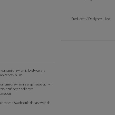
Producent / Designer:
Livlo
suwanymi drzwiami. To stylowy, a
binet czy biuro.
wanymi drzwiami z wyjątkowo cichym
rzy szuflady z solidnymi
umotion.
żenie można swobodnie dopasować do