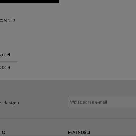
egóły! :)
,00 zł
a
,00 zł
go designu
TO
PŁATNOŚCI