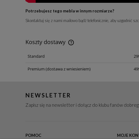
Potrzebujesz tego mebla w innym rozmiarze?
Skontaktuj się z nami mailowo bądź telefonicznie, aby uzgodnić szcz
Koszty dostawy
Standard
299
Koszt dostawy dotyczy przesyłek n
terenie Polski
Premium
(dostawa z wniesieniem)
499
NEWSLETTER
Zapisz się na newsletter i dołącz do klubu fanów dobre
POMOC
MOJE KON