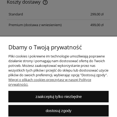
Koszty dostawy
Koszt dostawy dotyczy przesyłek na terenie Polski
Standard
299,00 zł
Premium
(dostawa z wniesieniem)
499,00 zł
Dbamy o Twoją prywatność
NEWSLETTER
Zapisz się na newsletter i dołącz do klubu fanów dobrego
Pliki cookies i pokrewne im technologie umożliwiają poprawne
designu
działanie strony i pomagają nam dostosować ofertę do Twoich
potrzeb. Możesz zaakceptować wykorzystanie przez nas
ZAPISZ SIĘ
wszystkich tych plików i przejść do sklepu lub dostosować użycie
plików do swoich preferencji, wybierając opcję "Dostosuj zgody".
Więcej o plikach cookies przeczytasz w naszej Polityce
prywatności.
POMOC
zaakceptuj tylko niezbędne
MOJE KONTO
dostosuj zgody