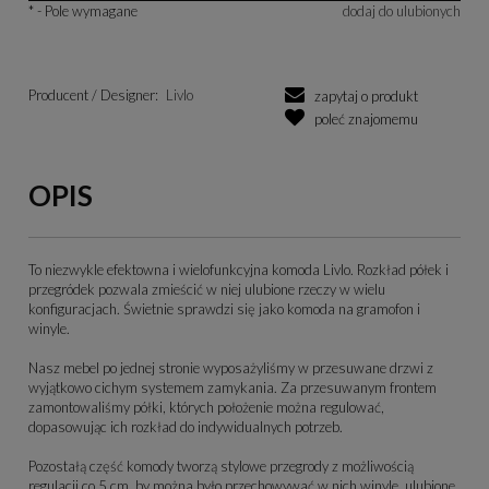
*
- Pole wymagane
dodaj do ulubionych
Producent / Designer:
Livlo
zapytaj o produkt
poleć znajomemu
OPIS
To niezwykle efektowna i wielofunkcyjna komoda Livlo. Rozkład półek i
przegródek pozwala zmieścić w niej ulubione rzeczy w wielu
konfiguracjach. Świetnie sprawdzi się jako komoda na gramofon i
winyle.
Nasz mebel po jednej stronie wyposażyliśmy w przesuwane drzwi z
wyjątkowo cichym systemem zamykania. Za przesuwanym frontem
zamontowaliśmy półki, których położenie można regulować,
dopasowując ich rozkład do indywidualnych potrzeb.
Pozostałą część komody tworzą stylowe przegrody z możliwością
regulacji co 5 cm, by można było przechowywać w nich winyle, ulubione