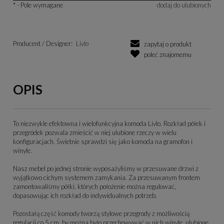
*
- Pole wymagane
dodaj do ulubionych
Producent / Designer:
Livlo
zapytaj o produkt
poleć znajomemu
OPIS
To niezwykle efektowna i wielofunkcyjna komoda Livlo. Rozkład półek i
przegródek pozwala zmieścić w niej ulubione rzeczy w wielu
konfiguracjach. Świetnie sprawdzi się jako komoda na gramofon i
winyle.
Nasz mebel po jednej stronie wyposażyliśmy w przesuwane drzwi z
wyjątkowo cichym systemem zamykania. Za przesuwanym frontem
zamontowaliśmy półki, których położenie można regulować,
dopasowując ich rozkład do indywidualnych potrzeb.
Pozostałą część komody tworzą stylowe przegrody z możliwością
regulacji co 5 cm, by można było przechowywać w nich winyle, ulubione