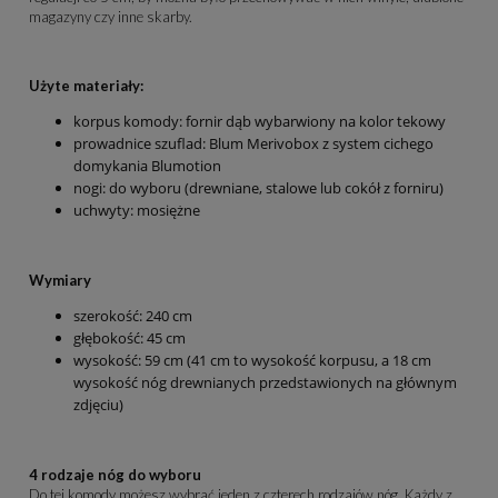
magazyny czy inne skarby.
Użyte materiały:
korpus komody: fornir dąb wybarwiony na kolor tekowy
prowadnice szuflad: Blum Merivobox z system cichego
domykania Blumotion
nogi: do wyboru (drewniane, stalowe lub cokół z forniru)
uchwyty: mosiężne
Wymiary
szerokość: 240 cm
głębokość: 45 cm
wysokość: 59 cm (41 cm to wysokość korpusu, a 18 cm
wysokość nóg drewnianych przedstawionych na głównym
zdjęciu)
4 rodzaje nóg do wyboru
Do tej komody możesz wybrać jeden z czterech rodzajów nóg. Każdy z