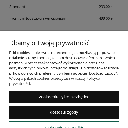
Standard
299,00 zł
Premium
(dostawa z wniesieniem)
499,00 zł
Dbamy o Twoją prywatność
NEWSLETTER
Zapisz się na newsletter i dołącz do klubu fanów dobrego
Pliki cookies i pokrewne im technologie umożliwiają poprawne
designu
działanie strony i pomagają nam dostosować ofertę do Twoich
potrzeb. Możesz zaakceptować wykorzystanie przez nas
ZAPISZ SIĘ
wszystkich tych plików i przejść do sklepu lub dostosować użycie
plików do swoich preferencji, wybierając opcję "Dostosuj zgody".
Więcej o plikach cookies przeczytasz w naszej Polityce
prywatności.
POMOC
zaakceptuj tylko niezbędne
MOJE KONTO
dostosuj zgody
PŁATNOŚCI
zaakceptuj wszystkie