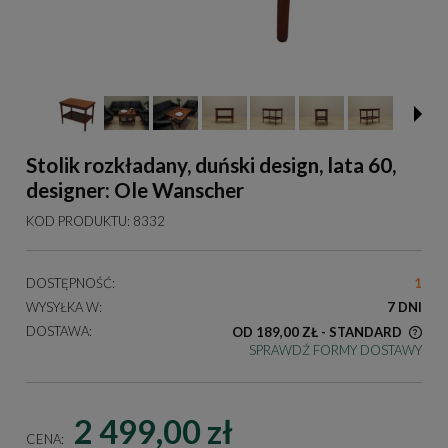
Stolik rozkładany, duński design, lata 60,
designer: Ole Wanscher
KOD PRODUKTU:
8332
DOSTĘPNOŚĆ:
1
WYSYŁKA W:
7 DNI
DOSTAWA:
OD 189,00 ZŁ
- STANDARD
SPRAWDŹ FORMY DOSTAWY
KOSZT DOSTAWY DOTYCZY PRZESYŁEK NA TERENIE
POLSKI
2 499,00 zł
CENA: