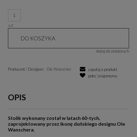
szt.
DO KOSZYKA
dodaj do ulubionych
Producent / Designer:
Ole Wanscher
zapytaj o produkt
poleć znajomemu
OPIS
Stolik wykonany został w latach 60-tych,
zaprojektowany przez ikonę duńskiego designu Ole
Wanschera.