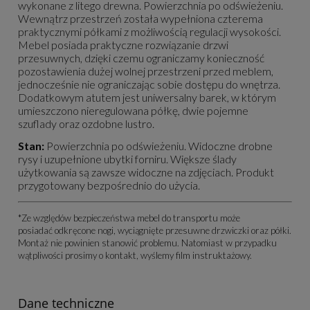
wykonane z litego drewna. Powierzchnia po odświeżeniu.
Wewnątrz przestrzeń została wypełniona czterema
praktycznymi półkami z możliwością regulacji wysokości.
Mebel posiada praktyczne rozwiązanie drzwi
przesuwnych, dzięki czemu ograniczamy konieczność
pozostawienia dużej wolnej przestrzeni przed meblem,
jednocześnie nie ograniczając sobie dostępu do wnętrza.
Dodatkowym atutem jest uniwersalny barek, w którym
umieszczono nieregulowana półkę, dwie pojemne
szuflady oraz ozdobne lustro.
Stan:
Powierzchnia po odświeżeniu. Widoczne drobne
rysy i uzupełnione ubytki forniru. Większe ślady
użytkowania są zawsze widoczne na zdjęciach. Produkt
przygotowany bezpośrednio do użycia.
*Ze względów bezpieczeństwa mebel do transportu może
posiadać odkręcone nogi, wyciągnięte przesuwne drzwiczki oraz półki.
Montaż nie powinien stanowić problemu. Natomiast w przypadku
wątpliwości prosimy o kontakt, wyślemy film instruktażowy.
Dane techniczne