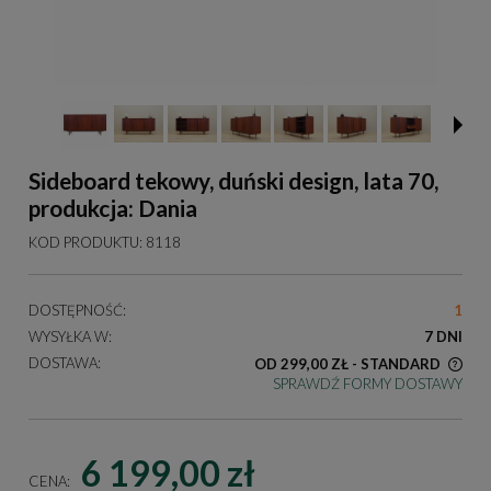
Sideboard tekowy, duński design, lata 70,
produkcja: Dania
KOD PRODUKTU:
8118
DOSTĘPNOŚĆ:
1
WYSYŁKA W:
7 DNI
DOSTAWA:
OD 299,00 ZŁ
- STANDARD
SPRAWDŹ FORMY DOSTAWY
KOSZT DOSTAWY DOTYCZY PRZESYŁEK NA TERENIE
POLSKI
6 199,00 zł
CENA: