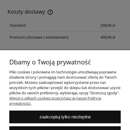
Koszty dostawy
Koszt dostawy dotyczy przesyłek na terenie Polski
Standard
299,00 zł
Premium
(dostawa z wniesieniem)
499,00 zł
Dbamy o Twoją prywatność
NEWSLETTER
Zapisz się na newsletter i dołącz do klubu fanów dobrego
Pliki cookies i pokrewne im technologie umożliwiają poprawne
designu
działanie strony i pomagają nam dostosować ofertę do Twoich
potrzeb. Możesz zaakceptować wykorzystanie przez nas
ZAPISZ SIĘ
wszystkich tych plików i przejść do sklepu lub dostosować użycie
plików do swoich preferencji, wybierając opcję "Dostosuj zgody".
Więcej o plikach cookies przeczytasz w naszej Polityce
prywatności.
POMOC
zaakceptuj tylko niezbędne
MOJE KONTO