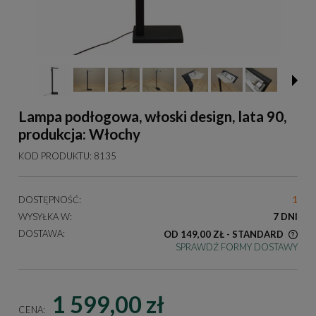
Lampa podłogowa, włoski design, lata 90,
produkcja: Włochy
KOD PRODUKTU:
8135
DOSTĘPNOŚĆ:
1
WYSYŁKA W:
7 DNI
DOSTAWA:
OD 149,00 ZŁ
- STANDARD
SPRAWDŹ FORMY DOSTAWY
KOSZT DOSTAWY DOTYCZY PRZESYŁEK NA TERENIE
POLSKI
1 599,00 zł
CENA: