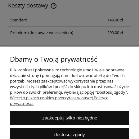
Koszty dostawy
Koszt dostawy dotyczy przesyłek na terenie Polski
Standard
149,00 zł
Premium
(dostawa z wniesieniem)
299,00 zł
Dbamy o Twoją prywatność
NEWSLETTER
Zapisz się na newsletter i dołącz do klubu fanów dobrego
Pliki cookies i pokrewne im technologie umożliwiają poprawne
designu
działanie strony i pomagają nam dostosować ofertę do Twoich
potrzeb. Możesz zaakceptować wykorzystanie przez nas
ZAPISZ SIĘ
wszystkich tych plików i przejść do sklepu lub dostosować użycie
plików do swoich preferencji, wybierając opcję "Dostosuj zgody".
Więcej o plikach cookies przeczytasz w naszej Polityce
prywatności.
POMOC
zaakceptuj tylko niezbędne
MOJE KONTO
dostosuj zgody