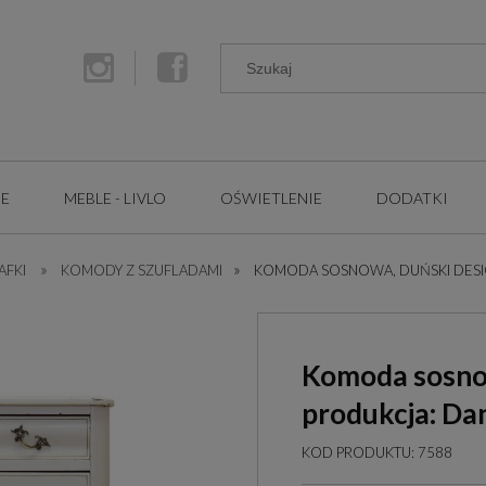
GE
MEBLE - LIVLO
OŚWIETLENIE
DODATKI
»
»
AFKI
KOMODY Z SZUFLADAMI
KOMODA SOSNOWA, DUŃSKI DESIGN
Komoda sosnowa
produkcja: Da
KOD PRODUKTU:
7588