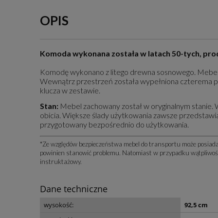
OPIS
Komoda wykonana została w latach 50-tych, pro
Komodę wykonano z litego drewna sosnowego. Mebel 
Wewnątrz przestrzeń została wypełniona czterema p
klucza w zestawie.
Stan:
Mebel zachowany został w oryginalnym stanie. 
obicia. Większe ślady użytkowania zawsze przedstawi
przygotowany bezpośrednio do użytkowania.
*Ze względów bezpieczeństwa mebel do transportu może posiadać
powinien stanowić problemu. Natomiast w przypadku wątpliwośc
instruktażowy.
Dane techniczne
wysokość:
92,5 cm