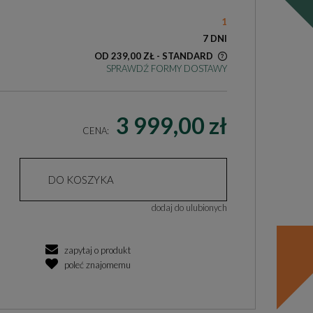
1
7 DNI
OD 239,00 ZŁ
- STANDARD
SPRAWDŹ FORMY DOSTAWY
KOSZT DOSTAWY DOTYCZY PRZESYŁEK
NA TERENIE POLSKI
3 999,00 zł
CENA:
DO KOSZYKA
dodaj do ulubionych
zapytaj o produkt
poleć znajomemu