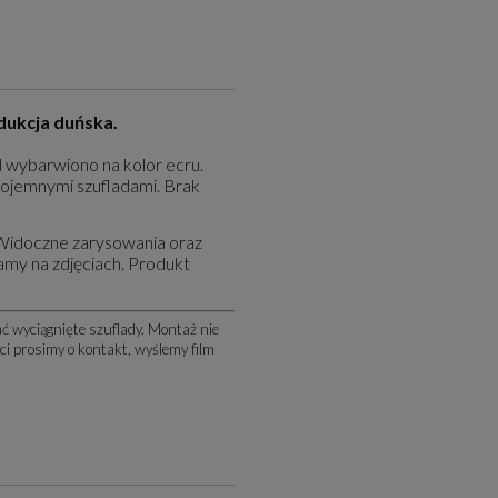
dukcja duńska.
wybarwiono na kolor ecru.
ojemnymi szufladami. Brak
Widoczne zarysowania oraz
amy na zdjęciach. Produkt
 wyciągnięte szuflady. Montaż nie
i prosimy o kontakt, wyślemy film