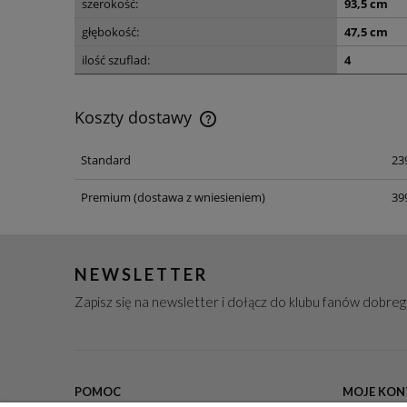
szerokość:
93,5 cm
głębokość:
47,5 cm
ilość szuflad:
4
Koszty dostawy
Standard
239
Koszt dostawy dotyczy przesyłek n
terenie Polski
Premium
(dostawa z wniesieniem)
399
NEWSLETTER
Zapisz się na newsletter i dołącz do klubu fanów dobre
POMOC
MOJE KON