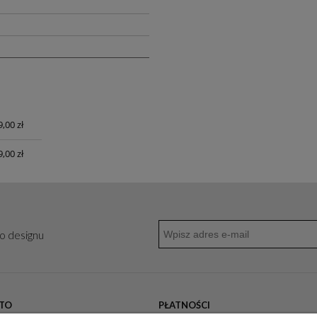
,00 zł
a
,00 zł
go designu
TO
PŁATNOŚCI