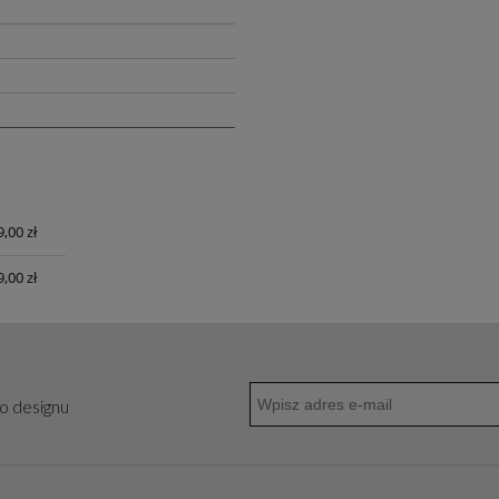
,00 zł
a
,00 zł
go designu