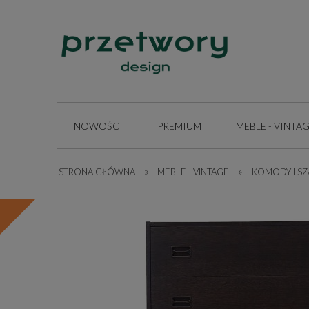
NOWOŚCI
PREMIUM
MEBLE - VINTA
»
»
STRONA GŁÓWNA
INSPIRACJE
MEBLE - VINTAGE
KOMODY I SZ