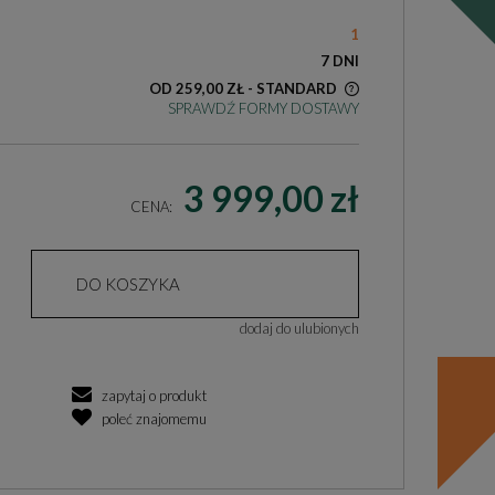
1
7 DNI
OD 259,00 ZŁ
- STANDARD
SPRAWDŹ FORMY DOSTAWY
KOSZT DOSTAWY DOTYCZY PRZESYŁEK
NA TERENIE POLSKI
3 999,00 zł
CENA:
DO KOSZYKA
dodaj do ulubionych
zapytaj o produkt
poleć znajomemu