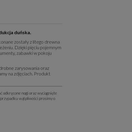
dukcja duńska.
onane zostały z litego drewna
eżeniu. Dzięki pięciu pojemnym
okumenty, zabawki w pokoju
drobne zarysowania oraz
amy na zdjęciach. Produkt
ć odkręcone nogi oraz wyciągnięte
 przypadku wątpliwości prosimy o