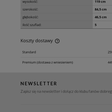
wysokość:
119 cm
szerokość:
84,5 cm
głębokość:
46,5 cm
ilość szuflad:
5
Koszty dostawy
Standard
259
Koszt dostawy dotyczy przesyłek n
terenie Polski
Premium
(dostawa z wniesieniem)
449
NEWSLETTER
Zapisz się na newsletter i dołącz do klubu fanów dobre