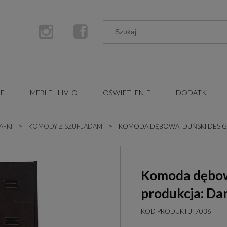
GE
MEBLE - LIVLO
OŚWIETLENIE
DODATKI
»
»
AFKI
KOMODY Z SZUFLADAMI
KOMODA DĘBOWA, DUŃSKI DESIGN,
Komoda dębowa
produkcja: Da
KOD PRODUKTU:
7036