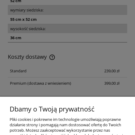
52 cm
wymiary siedziska:
55 cm x 52 cm
wysokość siedziska:
36 cm
Koszty dostawy
Koszt dostawy dotyczy przesyłek na terenie Polski
Standard
239,00 zł
Premium
(dostawa z wniesieniem)
399,00 zł
Dbamy o Twoją prywatność
NEWSLETTER
Zapisz się na newsletter i dołącz do klubu fanów dobrego
Pliki cookies i pokrewne im technologie umożliwiają poprawne
designu
działanie strony i pomagają nam dostosować ofertę do Twoich
potrzeb. Możesz zaakceptować wykorzystanie przez nas
ZAPISZ SIĘ