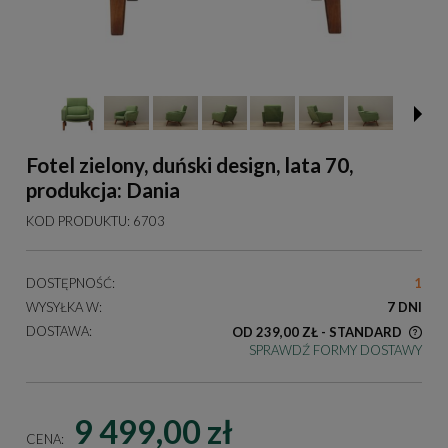
Fotel zielony, duński design, lata 70,
produkcja: Dania
KOD PRODUKTU:
6703
DOSTĘPNOŚĆ:
1
WYSYŁKA W:
7 DNI
DOSTAWA:
OD 239,00 ZŁ
- STANDARD
SPRAWDŹ FORMY DOSTAWY
KOSZT DOSTAWY DOTYCZY PRZESYŁEK NA TERENIE
POLSKI
9 499,00 zł
CENA: