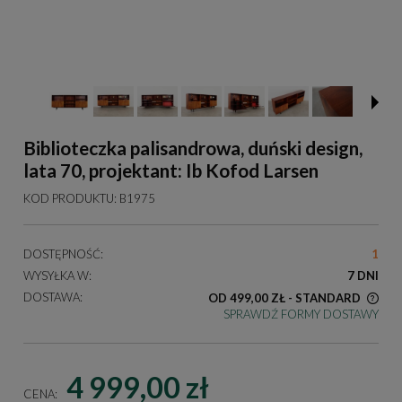
Biblioteczka palisandrowa, duński design,
lata 70, projektant: Ib Kofod Larsen
KOD PRODUKTU:
B1975
DOSTĘPNOŚĆ:
1
WYSYŁKA W:
7 DNI
DOSTAWA:
OD 499,00 ZŁ
- STANDARD
SPRAWDŹ FORMY DOSTAWY
KOSZT DOSTAWY DOTYCZY PRZESYŁEK NA TERENIE
POLSKI
4 999,00 zł
CENA: