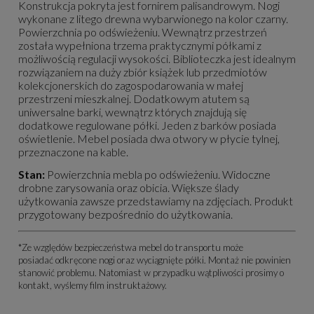
Konstrukcja pokryta jest fornirem palisandrowym. Nogi
wykonane z litego drewna wybarwionego na kolor czarny.
Powierzchnia po odświeżeniu. Wewnątrz przestrzeń
została wypełniona trzema praktycznymi półkami z
możliwością regulacji wysokości. Biblioteczka jest idealnym
rozwiązaniem na duży zbiór książek lub przedmiotów
kolekcjonerskich do zagospodarowania w małej
przestrzeni mieszkalnej. Dodatkowym atutem są
uniwersalne barki, wewnątrz których znajdują się
dodatkowe regulowane półki. Jeden z barków posiada
oświetlenie. Mebel posiada dwa otwory w płycie tylnej,
przeznaczone na kable.
Stan:
Powierzchnia mebla po odświeżeniu. Widoczne
drobne zarysowania oraz obicia. Większe ślady
użytkowania zawsze przedstawiamy na zdjęciach. Produkt
przygotowany bezpośrednio do użytkowania.
*Ze względów bezpieczeństwa mebel do transportu może
posiadać odkręcone nogi oraz wyciągnięte półki. Montaż nie powinien
stanowić problemu. Natomiast w przypadku wątpliwości prosimy o
kontakt, wyślemy film instruktażowy.