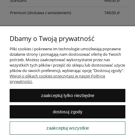
Standard
499,00 zł
Premium
(dostawa z wniesieniem)
749,00 zł
Dbamy o Twoją prywatność
NEWSLETTER
Zapisz się na newsletter i dołącz do klubu fanów dobrego
Pliki cookies i pokrewne im technologie umożliwiają poprawne
designu
działanie strony i pomagają nam dostosować ofertę do Twoich
potrzeb. Możesz zaakceptować wykorzystanie przez nas
ZAPISZ SIĘ
wszystkich tych plików i przejść do sklepu lub dostosować użycie
plików do swoich preferencji, wybierając opcję "Dostosuj zgody".
Więcej o plikach cookies przeczytasz w naszej Polityce
prywatności.
POMOC
zaakceptuj tylko niezbędne
MOJE KONTO
dostosuj zgody
PŁATNOŚCI
zaakceptuj wszystkie
INFORMACJE