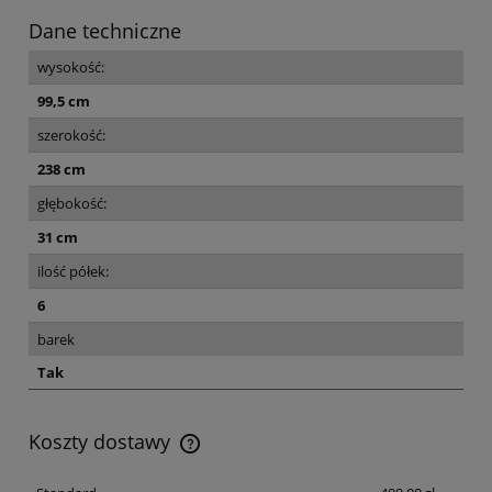
Dane techniczne
wysokość:
99,5 cm
szerokość:
238 cm
głębokość:
31 cm
ilość półek:
6
barek
Tak
Koszty dostawy
Koszt dostawy dotyczy przesyłek na terenie Polski