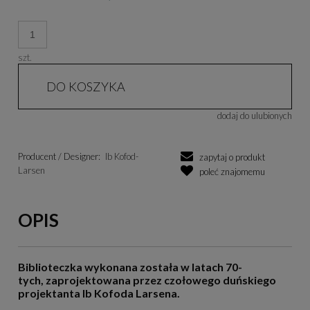
szt.
DO KOSZYKA
dodaj do ulubionych
Producent / Designer:
Ib Kofod-
zapytaj o produkt
Larsen
poleć znajomemu
OPIS
Biblioteczka wykonana została w latach 70-
tych, zaprojektowana przez czołowego duńskiego
projektanta Ib Kofoda Larsena.