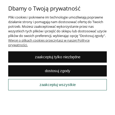
POMOC
Dbamy o Twoją prywatność
Pliki cookies i pokrewne im technologie umożliwiają poprawne
MOJE KONTO
działanie strony i pomagają nam dostosować ofertę do Twoich
potrzeb. Możesz zaakceptować wykorzystanie przez nas
PŁATNOŚCI
wszystkich tych plików i przejść do sklepu lub dostosować użycie
plików do swoich preferencji, wybierając opcję "Dostosuj zgody".
Więcej o plikach cookies przeczytasz w naszej Polityce
INFORMACJE
prywatności.
pokaż pełną wersję strony
zaakceptuj tylko niezbędne
Sklep internetowy Shoper.pl
dostosuj zgody
zaakceptuj wszystkie