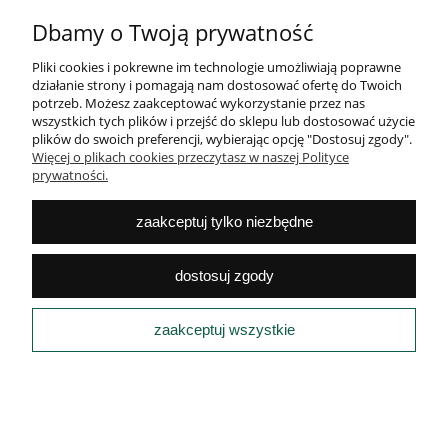
POMOC
Dbamy o Twoją prywatność
Pliki cookies i pokrewne im technologie umożliwiają poprawne
MOJE KONTO
działanie strony i pomagają nam dostosować ofertę do Twoich
potrzeb. Możesz zaakceptować wykorzystanie przez nas
PŁATNOŚCI
wszystkich tych plików i przejść do sklepu lub dostosować użycie
plików do swoich preferencji, wybierając opcję "Dostosuj zgody".
Więcej o plikach cookies przeczytasz w naszej Polityce
INFORMACJE
prywatności.
pokaż pełną wersję strony
zaakceptuj tylko niezbędne
Sklep internetowy Shoper.pl
dostosuj zgody
zaakceptuj wszystkie