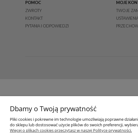
POMOC
MOJE KON
ZWROTY
TWOJE ZA
KONTAKT
USTAWIENI
PYTANIA I ODPOWIEDZI
PRZECHOW
Dbamy o Twoją prywatność
Pliki cookies i pokrewne im technologie umożliwiają poprawne działa
do sklepu lub dostosować użycie plików do swoich preferencji, wybiera
Więcej o plikach cookies przeczytasz w naszej Polityce prywatności.