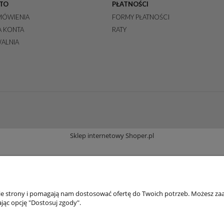
TO
PŁATNOŚCI
MÓWIENIA
FORMY PŁATNOŚCI
A KONTA
RATY
ALNIA
Sklep internetowy Shoper.pl
nie strony i pomagają nam dostosować ofertę do Twoich potrzeb. Możesz zaa
jąc opcję "Dostosuj zgody".