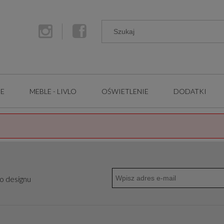
GE
MEBLE - LIVLO
OŚWIETLENIE
DODATKI
go designu